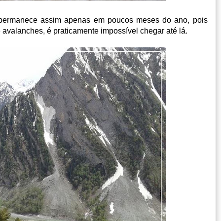
 e permanece assim apenas em poucos meses do ano, pois
e avalanches, é praticamente impossível chegar até lá.