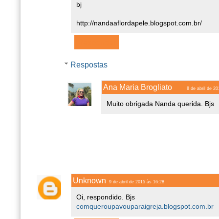
bj
http://nandaaflordapele.blogspot.com.br/
Responder
Respostas
Ana Maria Brogliato
8 de abril de 2
Muito obrigada Nanda querida. Bjs
Unknown
9 de abril de 2015 às 16:28
Oi, respondido. Bjs
comqueroupavouparaigreja.blogspot.com.br