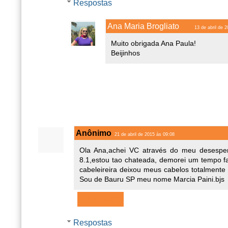
Respostas
Ana Maria Brogliato
13 de abril de 
Muito obrigada Ana Paula!
Beijinhos
Anônimo
21 de abril de 2015 às 09:08
Ola Ana,achei VC através do meu desesper
8.1,estou tao chateada, demorei um tempo f
cabeleireira deixou meus cabelos totalment
Sou de Bauru SP meu nome Marcia Paini.bjs
Responder
Respostas