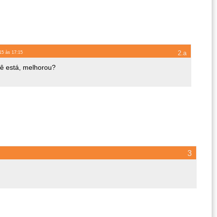
015 às 17:15
ê está, melhorou?