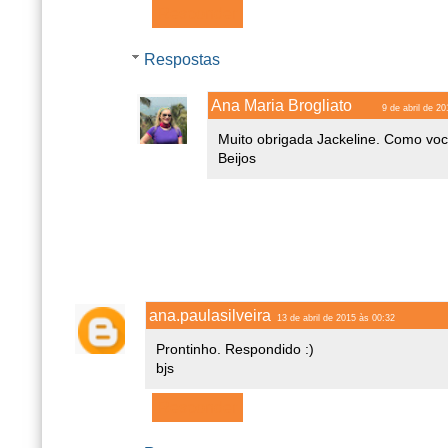
Responder
Respostas
Ana Maria Brogliato
9 de abril de 2
Muito obrigada Jackeline. Como voc
Beijos
ana.paulasilveira
13 de abril de 2015 às 00:32
Prontinho. Respondido :)
bjs
Responder