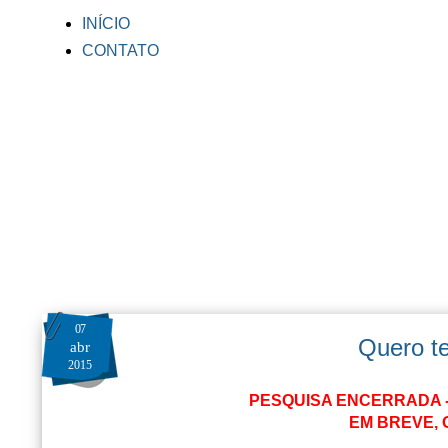
INÍCIO
CONTATO
07
Quero t
abr
2015
PESQUISA ENCERRADA -
EM BREVE,