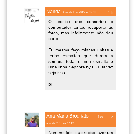
Nanda
9 de abril de 2015 às 14:11
O técnico que consertou o
computador tentou recuperar as
fotos, mas infelizmente não deu
certo...
Eu mesma faço minhas unhas e
tenho esmaltes que duram a
semana toda, o meu esmalte é
uma linha Sephora by OPI, talvez
seja isso...
bj
Ana Maria Brogliato
9 de
abril de 2015 às 17:12
Nem me fale, eu preciso fazer um