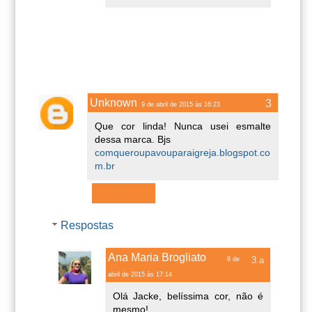
Unknown
9 de abril de 2015 às 16:23
Que cor linda! Nunca usei esmalte
dessa marca. Bjs
comqueroupavouparaigreja.blogspot.co
m.br
Responder
Respostas
Ana Maria Brogliato
9 de
abril de 2015 às 17:14
Olá Jacke, belíssima cor, não é
mesmo!