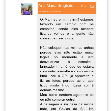
Ana Maria Brogliato
10 de
abril de 2015 às 09:32
Oi Mari, eu e minha irmã estamos
fazendo um câmbio com os
esmaltes, senão eles acabam
ficando velhos e a gente não
consegue usar todos.
Não coloquei nas minhas unhas
porque elas não estão muito
legais no momento e iam
desvalorizar o esmalte...
brincadeirinha, é que eu estava
com outro esmalte e como minha
irmã usou o OPI, já aproveitei e
fiz as fotos, porque achei que
ficou muito lindo. Essa cor é
demais mesmo.
Meu bolso também agradece se
eu não comprar outro!
A paisagem é na casa da minha
mãe, em Caxias do Sul. No