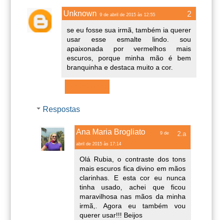
Unknown
9 de abril de 2015 às 12:55
se eu fosse sua irmã, também ia querer
usar esse esmalte lindo. sou
apaixonada por vermelhos mais
escuros, porque minha mão é bem
branquinha e destaca muito a cor.
Responder
Respostas
Ana Maria Brogliato
9 de
abril de 2015 às 17:14
Olá Rubia, o contraste dos tons
mais escuros fica divino em mãos
clarinhas. E esta cor eu nunca
tinha usado, achei que ficou
maravilhosa nas mãos da minha
irmã,. Agora eu também vou
querer usar!!! Beijos