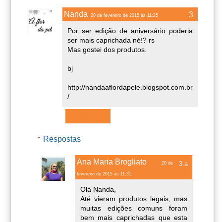
Nanda
20 de fevereiro de 2015 às 11:25
Por ser edição de aniversário poderia
ser mais caprichada né!? rs
Mas gostei dos produtos.
bj
http://nandaaflordapele.blogspot.com.br
/
Responder
Respostas
Ana Maria Brogliato
20 de
fevereiro de 2015 às 11:31
Olá Nanda,
Até vieram produtos legais, mas
muitas edições comuns foram
bem mais caprichadas que esta