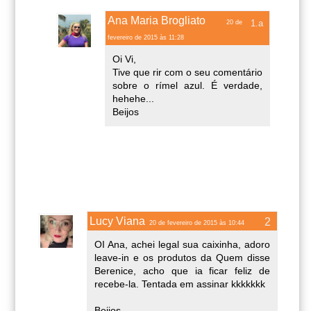
Ana Maria Brogliato
20 de
fevereiro de 2015 às 11:28
Oi Vi,
Tive que rir com o seu comentário
sobre o rímel azul. É verdade,
hehehe...
Beijos
Lucy Viana
20 de fevereiro de 2015 às 10:44
OI Ana, achei legal sua caixinha, adoro
leave-in e os produtos da Quem disse
Berenice, acho que ia ficar feliz de
recebe-la. Tentada em assinar kkkkkkk
Beijos