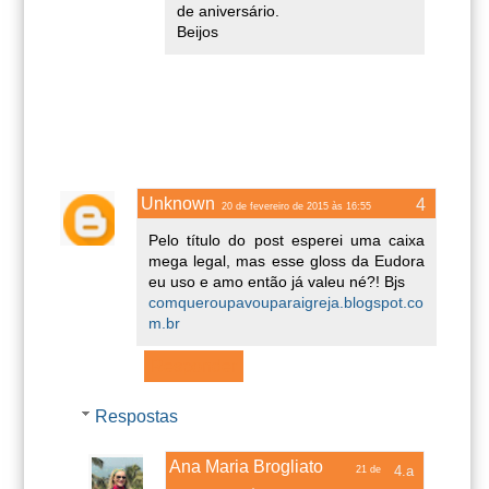
de aniversário.
Beijos
Unknown
20 de fevereiro de 2015 às 16:55
Pelo título do post esperei uma caixa
mega legal, mas esse gloss da Eudora
eu uso e amo então já valeu né?! Bjs
comqueroupavouparaigreja.blogspot.co
m.br
Responder
Respostas
Ana Maria Brogliato
21 de