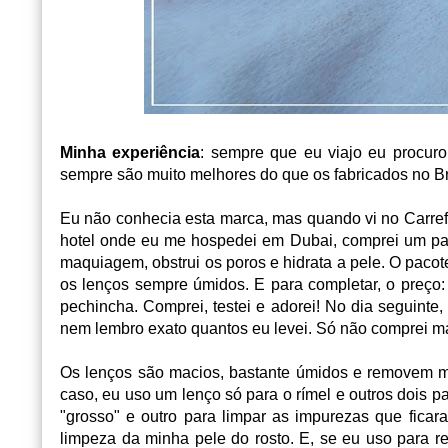
Minha experiência
: sempre que eu viajo eu procuro
sempre são muito melhores do que os fabricados no Br
Eu não conhecia esta marca, mas quando vi no Carref
hotel onde eu me hospedei em Dubai, comprei um par
maquiagem, obstrui os poros e hidrata a pele. O pac
os lenços sempre úmidos. E para completar, o preço
pechincha. Comprei, testei e adorei! No dia seguinte,
nem lembro exato quantos eu levei. Só não comprei m
Os lenços são macios, bastante úmidos e removem m
caso, eu uso um lenço só para o rímel e outros dois pa
"grosso" e outro para limpar as impurezas que ficar
limpeza da minha pele do rosto. E, se eu uso para r