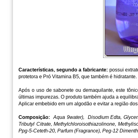
Características, segundo a fabricante:
possui extrat
protetora e Pró Vitamina B5, que também é hidratante.
Após o uso de sabonete ou demaquilante, este tôni
últimas impurezas. O
pro­duto tam­bém ajuda a equi­li­br
Aplicar
embebido em um algodão e evitar a região dos
Composição:
Aqua 9water), Disodium Edta, Glycerin
Tributyl Citrate, Methylchloroisothiazolinone, Methyl
Ppg-5-Ceteth-20, Parfum (Fragrance), Peg-12 Dimenth