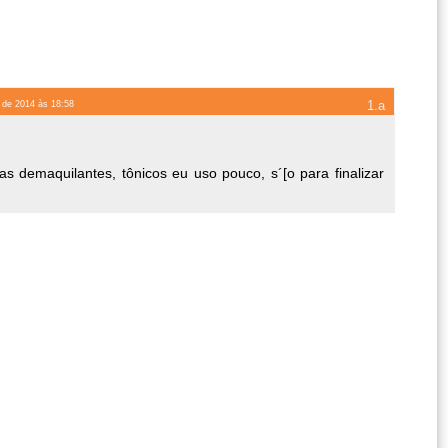
 de 2014 às 18:58
 demaquilantes, tônicos eu uso pouco, s´[o para finalizar