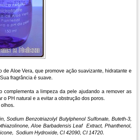
o de Aloe Vera, que promove ação suavizante, hidratante e
 Sua fragrância é suave.
co complementa a limpeza da pele ajudando a remover as
ar o PH natural e a evi­tar a obstrução dos poros.
 olhos.
, Sodium Benzotriazolyl Butylphenol Sulfonate, Buteth-3,
isothiazolinone, Aloe Barbadensis Leaf Extract, Phanthenol,
icone, Sodium Hydroxide, CI 42090, CI 14720.