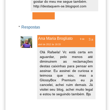
gostar do meu me segue também.
http://destaquem-se.blogspot.com
Responder
Respostas
Ana Maria Brogliato
9 de
abril de 2012 às 16:33
Olá Rafaela! Vc está certa em
aguardar, pelo menos até
diminuirem as reclamações
destas caixinhas para pensar em
assinar. Eu assinei de curiosa e
teimosa que sou, mas a
GlossyBox Premium eu já
cancelei, achei ruim demais. Já
visitei seu blog, achei muito legal
e estou te seguindo também. Bjs