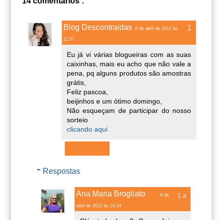
14 comentários :
Blog Descontraidas
8 de abril de 2012 às
11:37
Eu já vi várias blogueiras com as suas
caixinhas, mais eu acho que não vale a
pena, pq alguns produtos são amostras
grátis,
Feliz pascoa,
beijinhos e um ótimo domingo,
Não esqueçam de participar do nosso
sorteio
clicando aqui
Responder
Respostas
Ana Maria Brogliato
9 de
abril de 2012 às 16:24