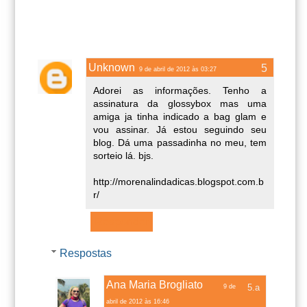
Unknown
9 de abril de 2012 às 03:27
Adorei as informações. Tenho a
assinatura da glossybox mas uma
amiga ja tinha indicado a bag glam e
vou assinar. Já estou seguindo seu
blog. Dá uma passadinha no meu, tem
sorteio lá. bjs.
http://morenalindadicas.blogspot.com.b
r/
Responder
Respostas
Ana Maria Brogliato
9 de
abril de 2012 às 16:46