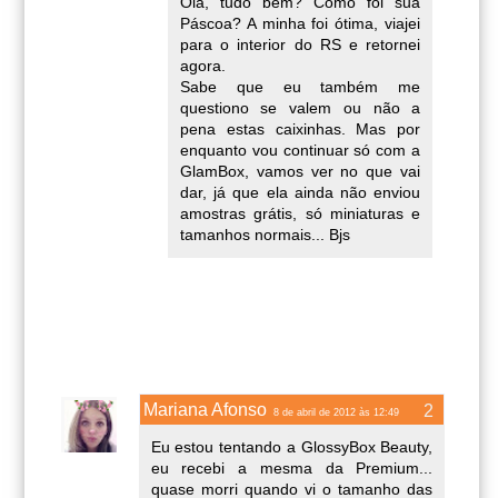
Olá, tudo bem? Como foi sua
Páscoa? A minha foi ótima, viajei
para o interior do RS e retornei
agora.
Sabe que eu também me
questiono se valem ou não a
pena estas caixinhas. Mas por
enquanto vou continuar só com a
GlamBox, vamos ver no que vai
dar, já que ela ainda não enviou
amostras grátis, só miniaturas e
tamanhos normais... Bjs
Mariana Afonso
8 de abril de 2012 às 12:49
Eu estou tentando a GlossyBox Beauty,
eu recebi a mesma da Premium...
quase morri quando vi o tamanho das