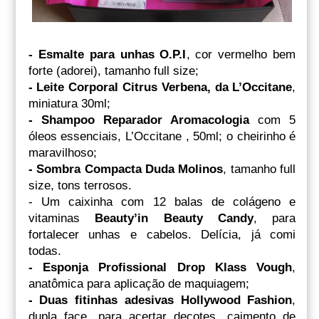
- Esmalte para unhas O.P.I
, cor vermelho bem
forte (adorei), tamanho full size;
- Leite Corporal Citrus Verbena, da L’Occitane
,
miniatura 30ml;
- Shampoo Reparador Aromacologia
com 5
óleos essenciais, L’Occitane , 50ml; o cheirinho é
maravilhoso;
- Sombra Compacta Duda Molinos
, tamanho full
size, tons terrosos.
- Um caixinha com 12 balas de colágeno e
vitaminas
Beauty’in Beauty Candy
, para
fortalecer unhas e cabelos. Delícia, já comi
todas.
- Esponja Profissional Drop Klass Vough
,
anatômica para aplicação de maquiagem;
- Duas fitinhas adesivas Hollywood Fashion
,
dupla face, para acertar decotes, caimento de