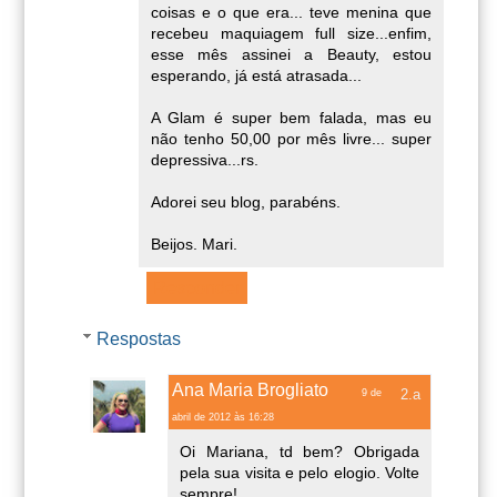
coisas e o que era... teve menina que
recebeu maquiagem full size...enfim,
esse mês assinei a Beauty, estou
esperando, já está atrasada...
A Glam é super bem falada, mas eu
não tenho 50,00 por mês livre... super
depressiva...rs.
Adorei seu blog, parabéns.
Beijos. Mari.
Responder
Respostas
Ana Maria Brogliato
9 de
abril de 2012 às 16:28
Oi Mariana, td bem? Obrigada
pela sua visita e pelo elogio. Volte
sempre!