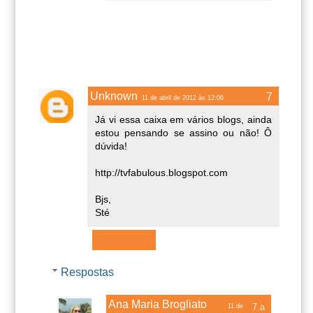
Unknown
11 de abril de 2012 às 12:06
Já vi essa caixa em vários blogs, ainda
estou pensando se assino ou não! Ô
dúvida!
http://tvfabulous.blogspot.com
Bjs,
Sté
Responder
Respostas
Ana Maria Brogliato
11 de