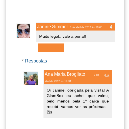
Janine Simmer
8 de abril de 2012 às 18:03
Muito legal.. vale a pena!!
Responder
Respostas
Ana Maria Brogliato
9 de
abril de 2012 às 16:34
Oi Janine, obrigada pela visita! A
GlamBox eu achei que valeu,
pelo menos pela 1ª caixa que
recebi. Vamos ver as próximas...
Bjs