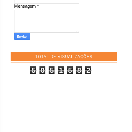
Mensagem
*
TOTAL DE VISUALIZAÇÕES
5
0
5
1
5
8
2