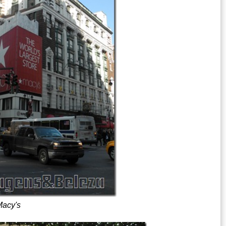
acy's