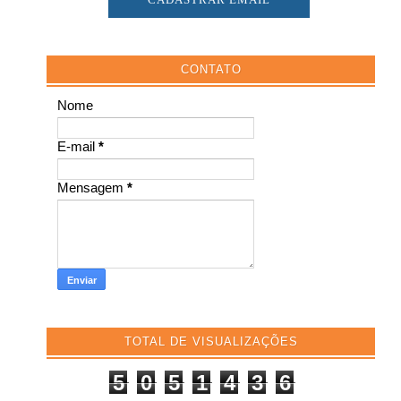
CONTATO
Nome
E-mail
*
Mensagem
*
TOTAL DE VISUALIZAÇÕES
5
0
5
1
4
3
6