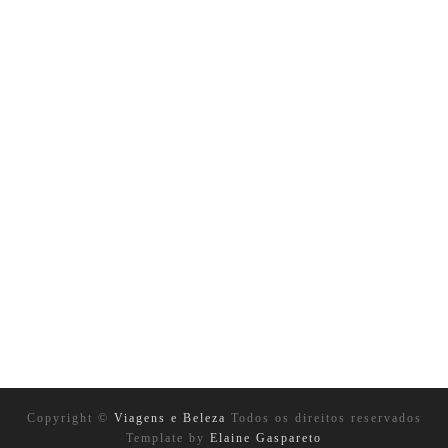
Copyright ©
Viagens e Beleza
Todos os direitos reservados
Template by
Elaine Gaspareto