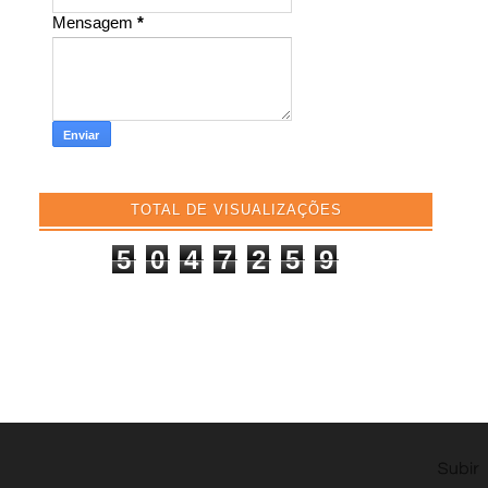
Mensagem
*
TOTAL DE VISUALIZAÇÕES
5
0
4
7
2
5
9