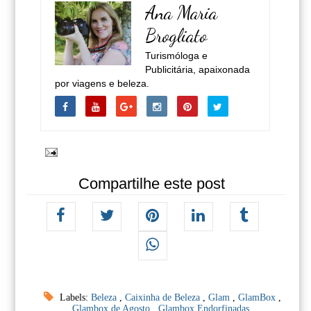
Ana Maria
Brogliato
Turismóloga e
Publicitária, apaixonada
por viagens e beleza.
Compartilhe este post
Labels:
Beleza
,
Caixinha de Beleza
,
Glam
,
GlamBox
,
Glambox de Agosto
,
Glambox Endorfinadas