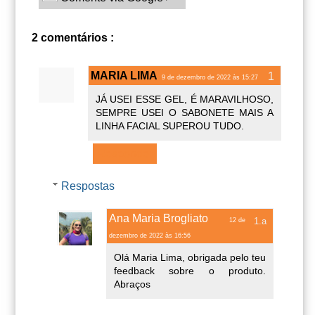
2 comentários :
MARIA LIMA
9 de dezembro de 2022 às 15:27
JÁ USEI ESSE GEL, É MARAVILHOSO,
SEMPRE USEI O SABONETE MAIS A
LINHA FACIAL SUPEROU TUDO.
Responder
Respostas
Ana Maria Brogliato
12 de
dezembro de 2022 às 16:56
Olá Maria Lima, obrigada pelo teu
feedback sobre o produto.
Abraços