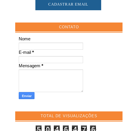
CONTATO
Nome
E-mail
*
Mensagem
*
TOTAL DE VISUALIZAÇÕES
5
0
4
6
4
7
6