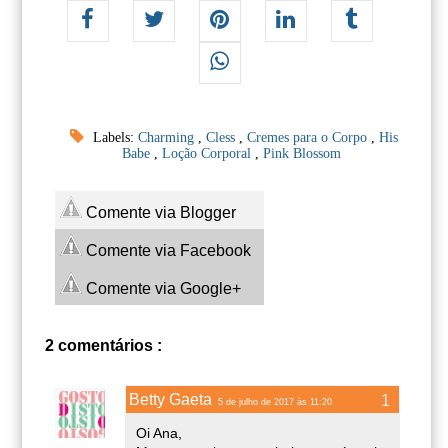
Labels:
Charming
,
Cless
,
Cremes para o Corpo
,
His
Babe
,
Loção Corporal
,
Pink Blossom
Comente via Blogger
Comente via Facebook
Comente via Google+
2 comentários :
Betty Gaeta
5 de julho de 2017 às 11:20
Oi Ana,