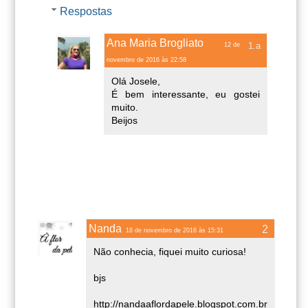
Respostas
Ana Maria Brogliato
12 de
novembro de 2016 às 22:58
Olá Josele,
É bem interessante, eu gostei
muito.
Beijos
Nanda
18 de novembro de 2016 às 15:31
Não conhecia, fiquei muito curiosa!
bjs
http://nandaaflordapele.blogspot.com.br