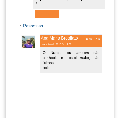
/
Responder
Respostas
Ana Maria Brogliato
19 de
novembro de 2016 às 12:50
Oi Nanda, eu também não
conhecia e gostei muito, são
ótimas.
beijos