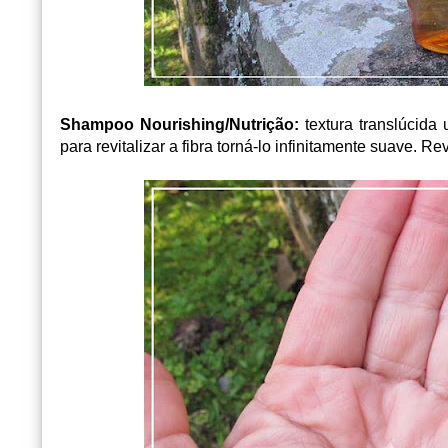
Shampoo Nourishing/Nutrição:
t
extura translúcida 
para revitalizar a fibra torná-lo infinitamente suave.
Rev