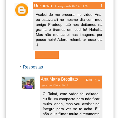
Unknown
12 de agosto de 2016 às 19:50
Acabei de me procurar no video, Ana,
eu estava ali no mesmo dia com meu
amigo Pradeep, até nos deitamos na
grama e tiramos um cochilo! Hahaha
Mas não me achei nas imagens, por
pouco hein! Adorei relembrar esse dia
:)
Responder
Respostas
Ana Maria Brogliato
12 de
agosto de 2016 às 20:27
Oi Tainá, este vídeo foi editado,
eu fiz um compacto para não ficar
muito longo, mas vou assistir na
íntegra para ver se te acho. Eu
não quis filmar muito diretamente