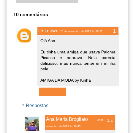
10 comentários :
Unknown
20 de novembro de 2013 às 18:52
Olá Ana
Eu tinha uma amiga que usava Paloma
Picasso e adorava. Nela parecia
delicioso, mas nunca tentei em minha
pele.
AMIGA DA MODA by Kinha
Responder
Respostas
Ana Maria Brogliato
20 de
novembro de 2013 às 20:45