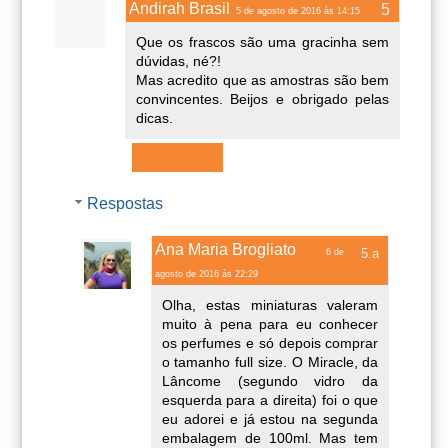
Andirah Brasil
5 de agosto de 2016 às 14:15
Que os frascos são uma gracinha sem
dúvidas, né?!
Mas acredito que as amostras são bem
convincentes. Beijos e obrigado pelas
dicas.
Responder
Respostas
Ana Maria Brogliato
6 de
agosto de 2016 às 22:29
Olha, estas miniaturas valeram
muito à pena para eu conhecer
os perfumes e só depois comprar
o tamanho full size. O Miracle, da
Lâncome (segundo vidro da
esquerda para a direita) foi o que
eu adorei e já estou na segunda
embalagem de 100ml. Mas tem