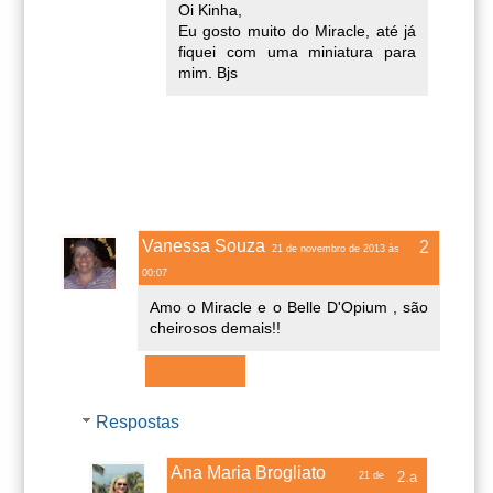
Oi Kinha,
Eu gosto muito do Miracle, até já
fiquei com uma miniatura para
mim. Bjs
Vanessa Souza
21 de novembro de 2013 às
00:07
Amo o Miracle e o Belle D'Opium , são
cheirosos demais!!
Responder
Respostas
Ana Maria Brogliato
21 de