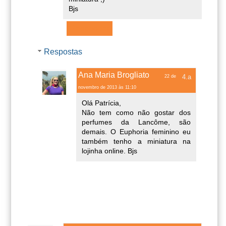
Bjs
Responder
Respostas
Ana Maria Brogliato
22 de
novembro de 2013 às 11:10
Olá Patrícia,
Não tem como não gostar dos
perfumes da Lancôme, são
demais. O Euphoria feminino eu
também tenho a miniatura na
lojinha online. Bjs