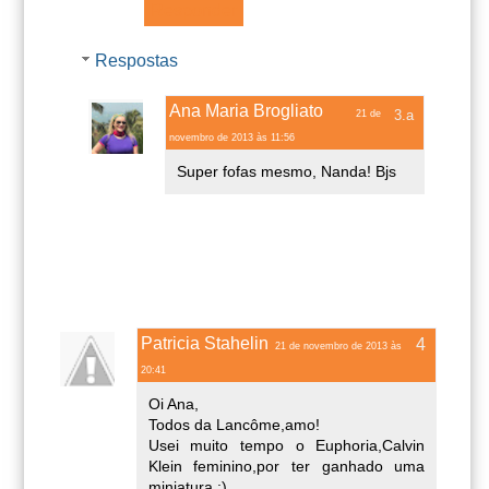
Responder
Respostas
Ana Maria Brogliato
21 de
novembro de 2013 às 11:56
Super fofas mesmo, Nanda! Bjs
Patricia Stahelin
21 de novembro de 2013 às
20:41
Oi Ana,
Todos da Lancôme,amo!
Usei muito tempo o Euphoria,Calvin
Klein feminino,por ter ganhado uma
miniatura ;)