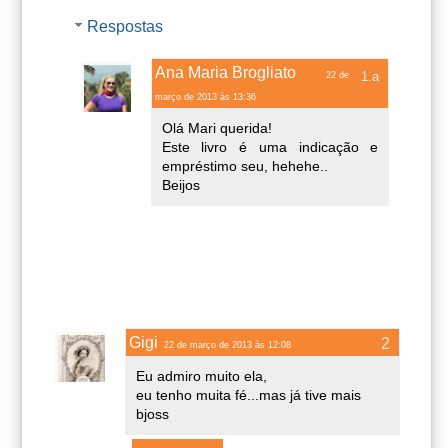
Respostas
Ana Maria Brogliato
22 de
março de 2013 às 13:36
Olá Mari querida!
Este livro é uma indicação e
empréstimo seu, hehehe..
Beijos
Gigi
22 de março de 2013 às 12:08
Eu admiro muito ela,
eu tenho muita fé...mas já tive mais
bjoss