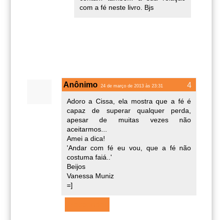
com a fé neste livro. Bjs
Anônimo
24 de março de 2013 às 23:31
Adoro a Cissa, ela mostra que a fé é
capaz de superar qualquer perda,
apesar de muitas vezes não
aceitarmos...
Amei a dica!
'Andar com fé eu vou, que a fé não
costuma faiá..'
Beijos
Vanessa Muniz
=]
Responder