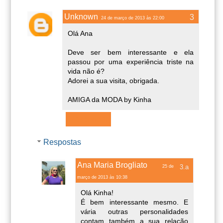
Unknown
24 de março de 2013 às 22:00
Olá Ana
Deve ser bem interessante e ela
passou por uma experiência triste na
vida não é?
Adorei a sua visita, obrigada.
AMIGA da MODA by Kinha
Responder
Respostas
Ana Maria Brogliato
25 de
março de 2013 às 10:38
Olá Kinha!
É bem interessante mesmo. E
vária outras personalidades
contam também a sua relação