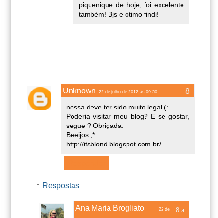
piquenique de hoje, foi excelente
também! Bjs e ótimo findi!
Unknown
22 de julho de 2012 às 09:50
nossa deve ter sido muito legal (:
Poderia visitar meu blog? E se gostar,
segue ? Obrigada.
Beeijos ;*
http://itsblond.blogspot.com.br/
Responder
Respostas
Ana Maria Brogliato
22 de