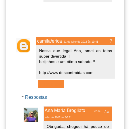
camila/erica
21 de julho de 2012 às 19:41
Nossa que legal Ana, amei as fotos
super divertida !!
beijinhos e um ótimo sabado !!
http://www.descontraidas.com
Responder
Respostas
Ana Maria Brogliato
22 de
julho de 2012 às 00:31
Obrigada, cheguei há pouco do