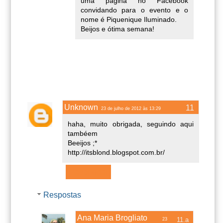
uma página no Facebook
convidando para o evento e o
nome é Piquenique Iluminado.
Beijos e ótima semana!
Unknown
23 de julho de 2012 às 13:29
haha, muito obrigada, seguindo aqui
tambéem
Beeijos ;*
http://itsblond.blogspot.com.br/
Responder
Respostas
Ana Maria Brogliato
23