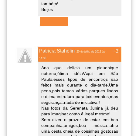
também!
Beijos
Responder
Patricia Stahelin
20 de julho de 2012 às
14:36
Ana que delícia um piquenique
noturno,ótima idéia!Aqui em São
Paulo,esses tipos de encontros são
feitos mais durante o dia-tarde.Uma
pena,pois temos vários parques lindos
e ótima estrutura para tais eventos,mas
segurança..nada de iniciativa!!
Nas fotos da Serenata Junina já deu
para imaginar como é legal mesmo!
Sem dizer o prazer de estar em boa
companhia,amigos,boa música..ah!e
uma cesta cheia de coisinhas gostosas