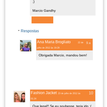
;)
Marcio Gandhy
Responder
Respostas
Ana Maria Brogliato
22 de
julho de 2012 às 19:29
Obrigada Marcio, mandou bem!
Fashion Jacket
23 de julho de 2012 às
01:24
Que legal!! Se eu soubesse, teria ido :(