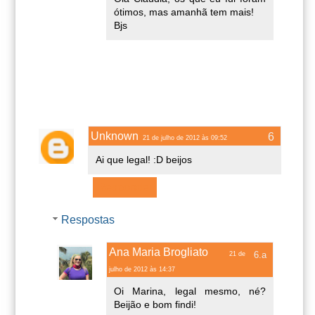
ótimos, mas amanhã tem mais!
Bjs
Unknown
21 de julho de 2012 às 09:52
Ai que legal! :D beijos
Responder
Respostas
Ana Maria Brogliato
21 de
julho de 2012 às 14:37
Oi Marina, legal mesmo, né?
Beijão e bom findi!