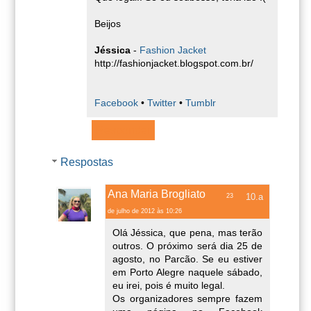
Beijos
Jéssica
-
Fashion Jacket
http://fashionjacket.blogspot.com.br/
Facebook
•
Twitter
•
Tumblr
Responder
Respostas
Ana Maria Brogliato
23
de julho de 2012 às 10:26
Olá Jéssica, que pena, mas terão
outros. O próximo será dia 25 de
agosto, no Parcão. Se eu estiver
em Porto Alegre naquele sábado,
eu irei, pois é muito legal.
Os organizadores sempre fazem