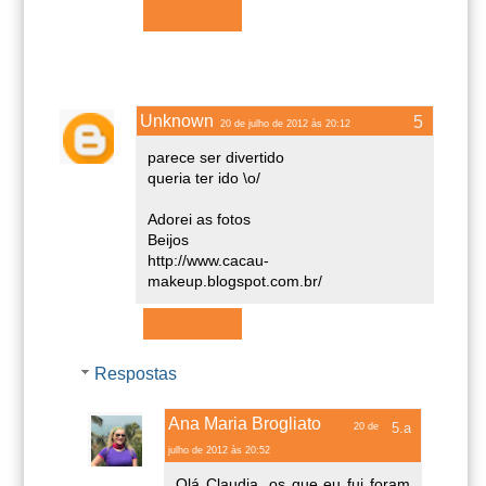
Responder
Unknown
20 de julho de 2012 às 20:12
parece ser divertido
queria ter ido \o/
Adorei as fotos
Beijos
http://www.cacau-
makeup.blogspot.com.br/
Responder
Respostas
Ana Maria Brogliato
20 de
julho de 2012 às 20:52
Olá Claudia, os que eu fui foram