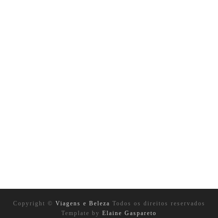
Copyright ©
Viagens e Beleza
Todos os direitos reservados
Template by
Elaine Gaspareto