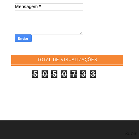
Mensagem
*
TOTAL DE VISUALIZAÇÕES
5
0
5
0
7
3
3