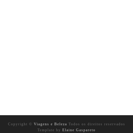
Copyright ©
Viagens e Beleza
Todos os direitos reservados
Template by
Elaine Gaspareto