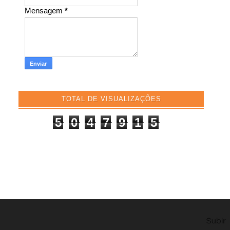
Mensagem
*
TOTAL DE VISUALIZAÇÕES
5
0
4
7
9
1
5