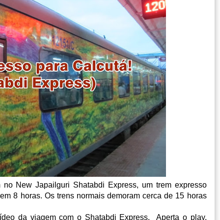
m no New Japailguri Shatabdi Express, um trem expresso
á, em 8 horas. Os trens normais demoram cerca de 15 horas
ídeo da viagem com o Shatabdi Express. Aperta o play,