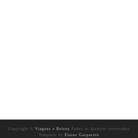
Copyright ©
Viagens e Beleza
Todos os direitos reservados
Template by
Elaine Gaspareto