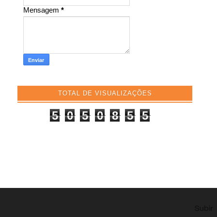
Mensagem
*
TOTAL DE VISUALIZAÇÕES
5
0
5
0
8
5
5