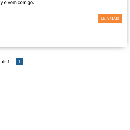
ay e vem comigo.
LEIA MAIS
1 de 1
1