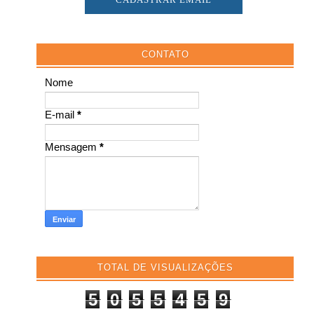
CONTATO
Nome
E-mail
*
Mensagem
*
TOTAL DE VISUALIZAÇÕES
5
0
5
5
4
5
9