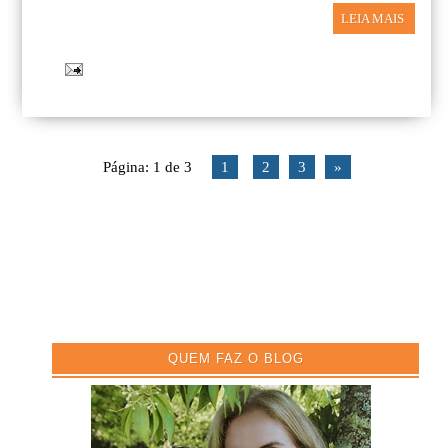
LEIA MAIS
Página: 1 de 3
1
2
3
»
QUEM FAZ O BLOG