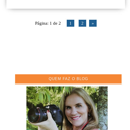
Página: 1 de 2
1
2
»
QUEM FAZ O BLOG