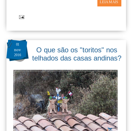
LEIA MAIS
01
O que são os "toritos" nos
nov
2016
telhados das casas andinas?