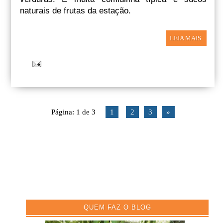
naturais de frutas da estação.
LEIA MAIS
Página: 1 de 3
1
2
3
»
QUEM FAZ O BLOG