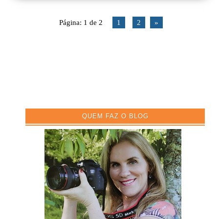
Página: 1 de 2
1
2
»
QUEM FAZ O BLOG