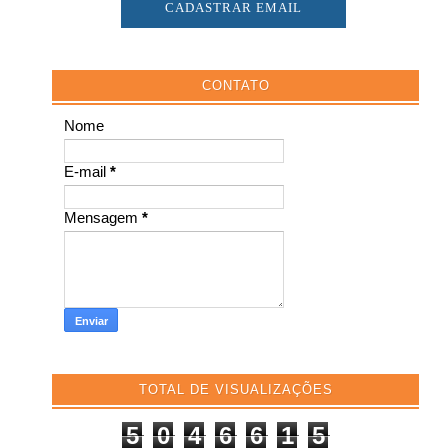
CONTATO
Nome
E-mail
*
Mensagem
*
TOTAL DE VISUALIZAÇÕES
5
0
4
6
6
1
5