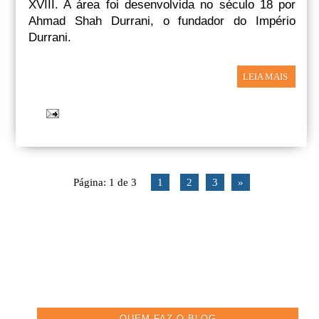
XVIII. A área foi desenvolvida no século 18 por
Ahmad Shah Durrani, o fundador do Império
Durrani.
LEIA MAIS
Página: 1 de 3
1
2
3
»
QUEM FAZ O BLOG