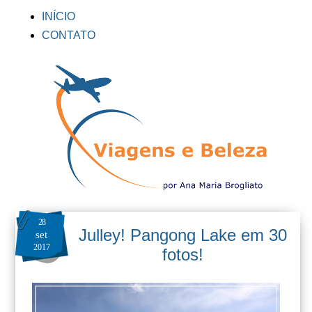
INÍCIO
CONTATO
28
Julley! Pangong Lake em 30
set
2017
fotos!