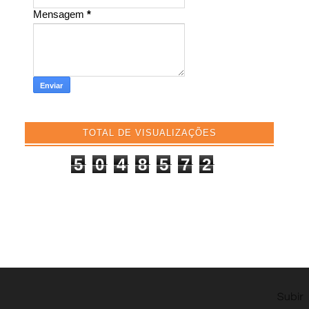
Mensagem
*
TOTAL DE VISUALIZAÇÕES
5
0
4
8
5
7
2