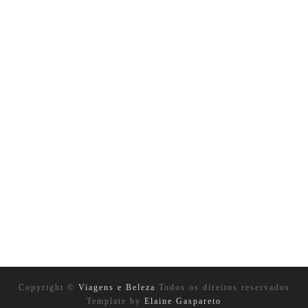
Copyright ©
Viagens e Beleza
Todos os direitos reservados
Template by
Elaine Gaspareto