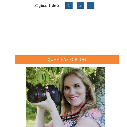
Página: 1 de 2
1
2
»
QUEM FAZ O BLOG