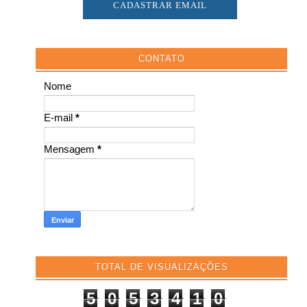
CONTATO
Nome
E-mail
*
Mensagem
*
TOTAL DE VISUALIZAÇÕES
5
0
5
3
4
1
0