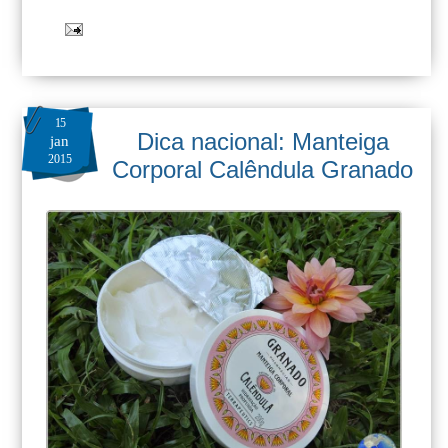
15
Dica nacional: Manteiga
jan
2015
Corporal Calêndula Granado