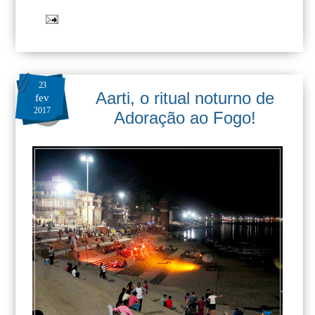
23
Aarti, o ritual noturno de
fev
2017
Adoração ao Fogo!