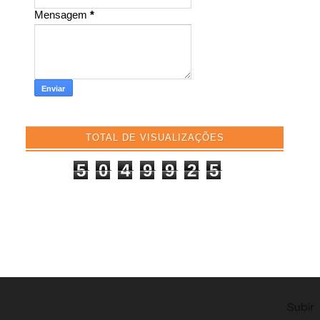
Mensagem
*
TOTAL DE VISUALIZAÇÕES
5
0
4
9
9
2
5