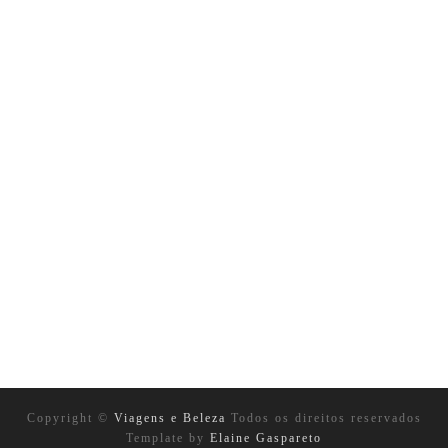
Copyright ©
Viagens e Beleza
Todos os direitos reservados
Template by
Elaine Gaspareto